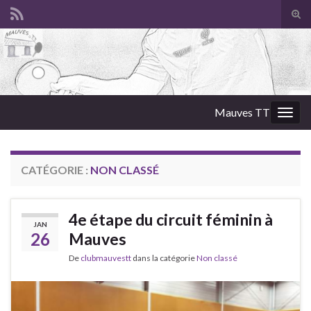
Tog
sear
Search for:
for
Mauves TT
Togg
navig
CATÉGORIE :
NON CLASSÉ
4e étape du circuit féminin à
JAN
26
Mauves
De
clubmauvestt
dans la catégorie
Non classé